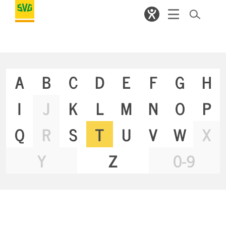
A
B
C
D
E
F
G
H
I
J
K
L
M
N
O
P
Q
R
S
T
U
V
W
X
Y
Z
0-9