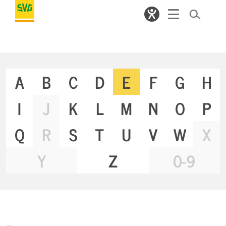
A
B
C
D
E
F
G
H
I
J
K
L
M
N
O
P
Q
R
S
T
U
V
W
X
Y
Z
0-9