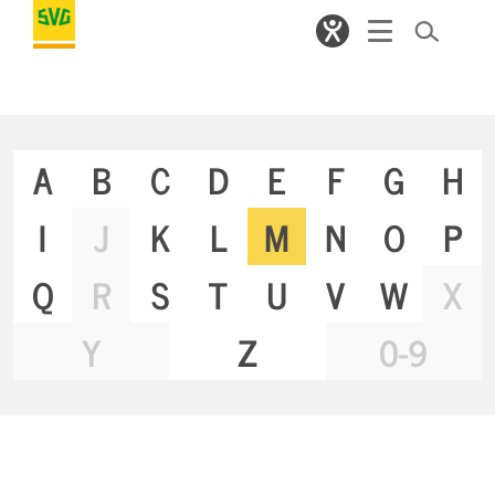
A
B
C
D
E
F
G
H
I
J
K
L
M
N
O
P
Q
R
S
T
U
V
W
X
Y
Z
0-9