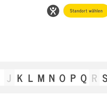
Standort wählen
J
K
L
M
N
O
P
Q
R