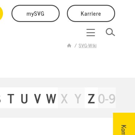
mySVG
Karriere
SVG-Wiki
S
T
U
V
W
X
Y
Z
0-9
Kontakt