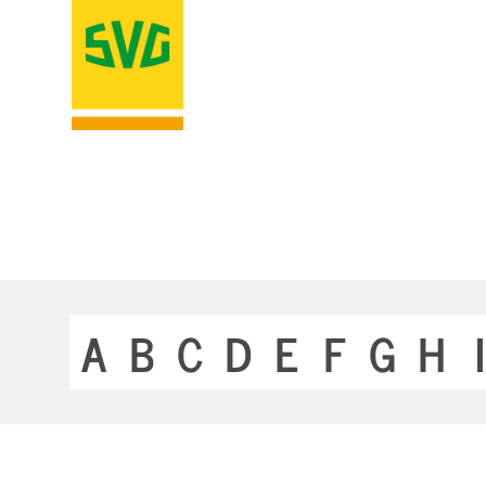
A
B
C
D
E
F
G
H
I