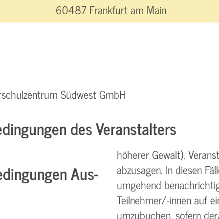
60487 Frankfurt am Main
hrschulzentrum Südwest GmbH
dingungen des Veranstalters
höherer Gewalt), Verans
edingungen Aus-
abzusagen. In diesen Fäl
umgehend benachrichtigt
Teilnehmer/-innen auf e
umzubuchen, sofern der/