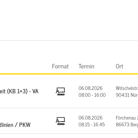
Format
Termin
Ort
06.08.2026
Witschelstr
it (KB 1+3) - VA
08:00 - 16:00
90431 Nür
06.08.2026
Förchenau 
tlinien / PKW
08:15 - 16:45
86673 Ber