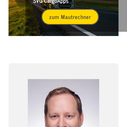
SVG CargoApps
zum Mautrechner