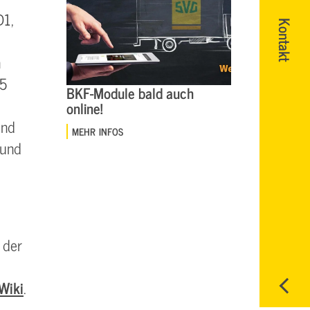
D1,
Kontakt
n
(5
BKF-Module bald auch
online!
und
MEHR INFOS
 und
 der
Wiki
.