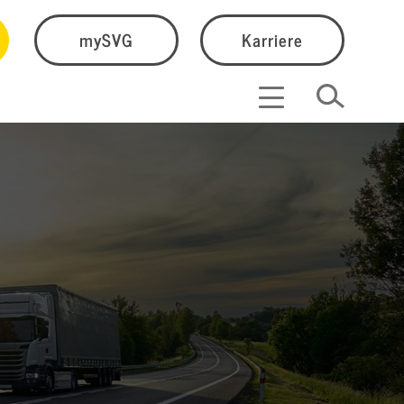
mySVG
Karriere