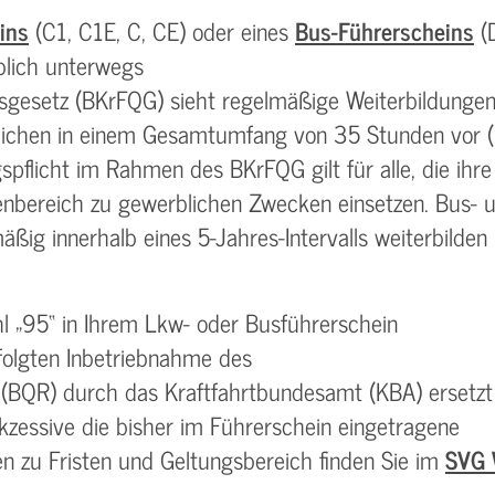
ins
(C1, C1E, C, CE) oder eines
Bus-Führerscheins
(
blich unterwegs
onsgesetz (BKrFQG) sieht regelmäßige Weiterbildunge
reichen in einem Gesamtumfang von 35 Stunden vor 
pflicht im Rahmen des BKrFQG gilt für alle, die ihre
enbereich zu gewerblichen Zwecken einsetzen. Bus- 
ßig innerhalb eines 5-Jahres-Intervalls weiterbilden
hl „95“ in Ihrem Lkw- oder Busführerschein
folgten Inbetriebnahme des
rs (BQR) durch das Kraftfahrtbundesamt (KBA) ersetzt
kzessive die bisher im Führerschein eingetragene
nen zu Fristen und Geltungsbereich finden Sie im
SVG 