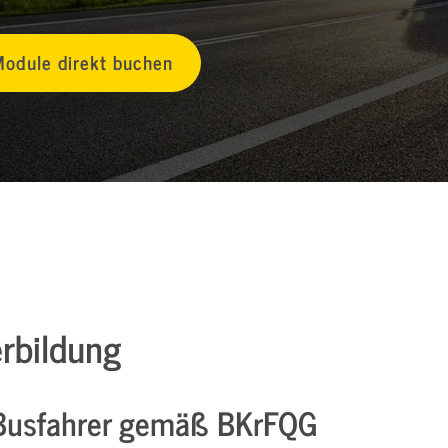
odule direkt buchen
erbildung
 Busfahrer gemäß BKrFQG